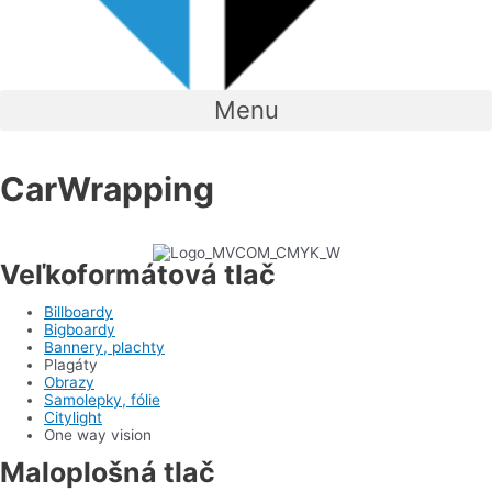
Menu
CarWrapping
Veľkoformátová tlač
Billboardy
Bigboardy
Bannery, plachty
Plagáty
Obrazy
Samolepky, fólie
Citylight
One way vision
Maloplošná tlač