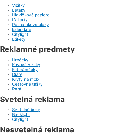
Vizitky
Letáky
Hlavičkové papiere
ID karty
Poznámkové bloky
kalendáre
Citylight
Etikety
Reklamné predmety
Hrnčeky
Kovové vizitky
Fotorámčeky
Diáre
Kryty na mobil
Cestovné tašky
Perá
Svetelná reklama
Svetelné boxy
Backlight
Citylight
Nesvetelná reklama