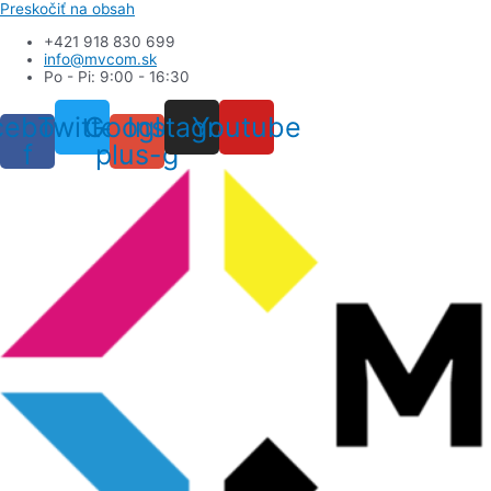
Preskočiť na obsah
+421 918 830 699
info@mvcom.sk
Po - Pi: 9:00 - 16:30
cebook-
Twitter
Google-
Instagram
Youtube
f
plus-g